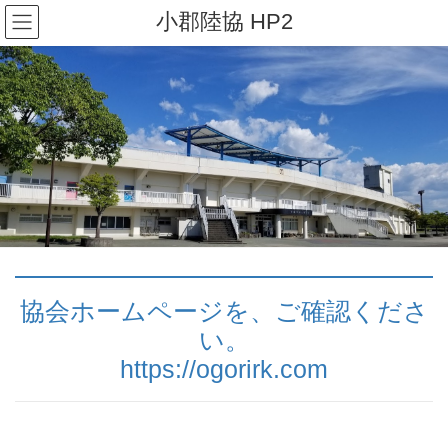
コ
ナ
小郡陸協 HP2
ン
ビ
テ
ゲ
ン
ー
ツ
シ
へ
ョ
ス
ン
キ
に
ッ
移
プ
動
協会ホームページを、ご確認くださ
い。
https://ogorirk.com