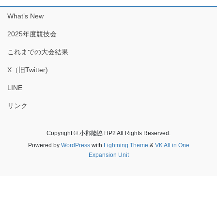
What’s New
2025年度競技会
これまでの大会結果
X（旧Twitter)
LINE
リンク
Copyright © 小郡陸協 HP2 All Rights Reserved.
Powered by
WordPress
with
Lightning Theme
&
VK All in One
Expansion Unit